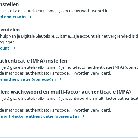
nstellen
 je Digitale Sleutels (eID, itsme,...) een nieuw wachtwoord in.
rd opnieuw in
rendelen
p van je Digitale Sleutels (eID, itsme,...) je account als het vergrendeld is 
ogingen.
count
uthenticatie (MFA) instellen
je Digitale Sleutels (eID, itsme,...) je multi-factor authenticatie (MFA) (opnie
lde methodes (authenticator, smscode, ...) worden verwijderd.
or authenticatie (opnieuw) in
llen: wachtwoord en multi-factor authenticatie (MFA)
 je Digitale Sleutels (eID, itsme,...) je wachtwoord en multi-factor authentica
lde methodes (authenticator, smscode, ...) worden verwijderd.
n multi-factor authenticatie (opnieuw) in