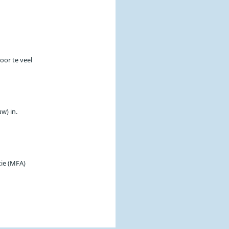
door te veel
uw) in.
tie (MFA)