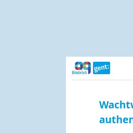
Wachtw
authen