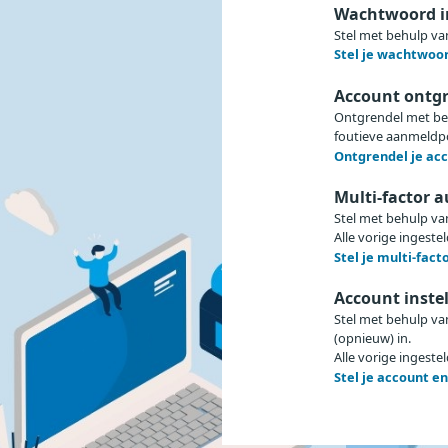
Wachtwoord i
Stel met behulp van
Stel je wachtwoo
Account ontg
Ontgrendel met behul
foutieve aanmeldp
Ontgrendel je ac
Multi-factor a
Stel met behulp van 
Alle vorige ingeste
Stel je multi-fact
Account inste
Stel met behulp van
(opnieuw) in.
Alle vorige ingeste
Stel je account e